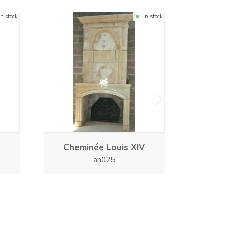
n stock
En stock
next
Cheminée Louis XIV
Chem
an025