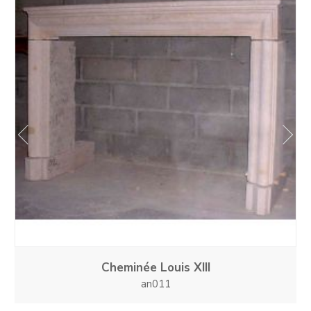
prev
next
Cheminée Louis XIII
an011