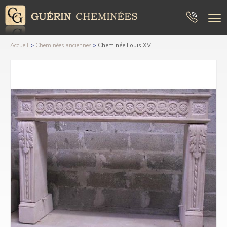
Accueil
>
Cheminées anciennes
>
Cheminée Louis XVI