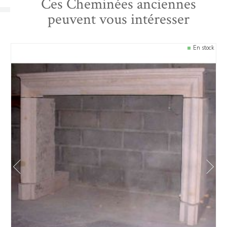
Ces Cheminées anciennes
peuvent vous intéresser
En stock
prev
next