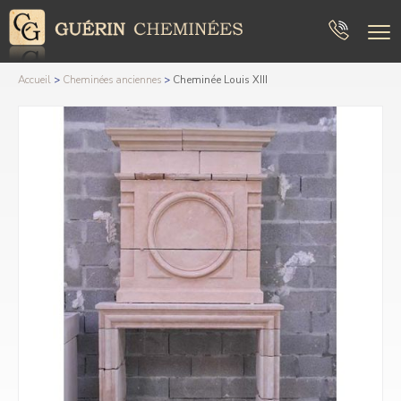
Accueil
>
Cheminées anciennes
>
Cheminée Louis XIII