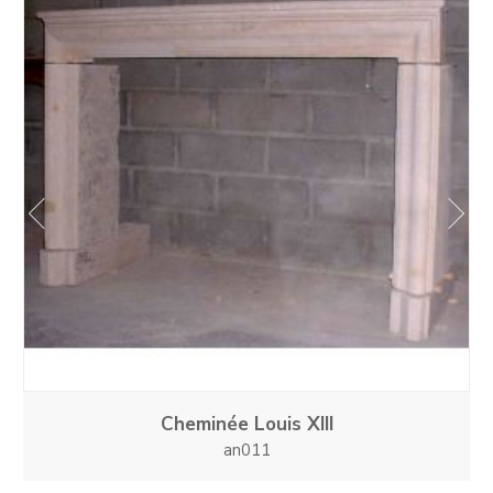
prev
next
Cheminée Louis XIII
an011