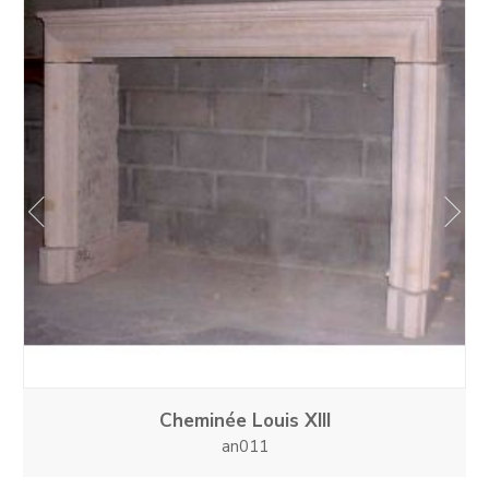
prev
next
Cheminée Louis XIII
an011