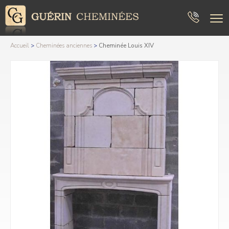
Accueil
>
Cheminées anciennes
>
Cheminée Louis XIV