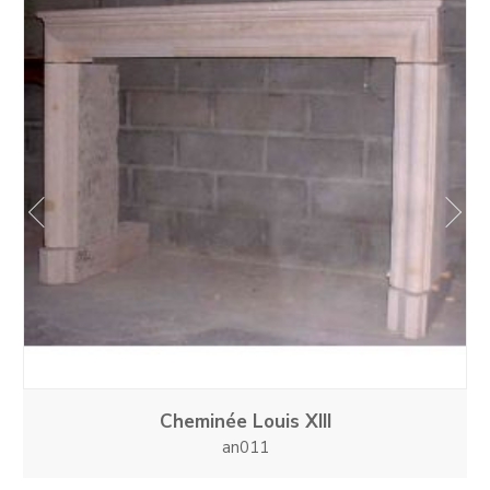
prev
next
Cheminée Louis XIII
an011