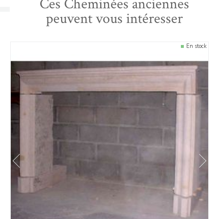
Ces Cheminées anciennes
peuvent vous intéresser
En stock
prev
next