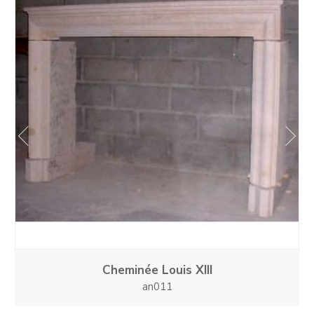
prev
next
Cheminée Louis XIII
an011